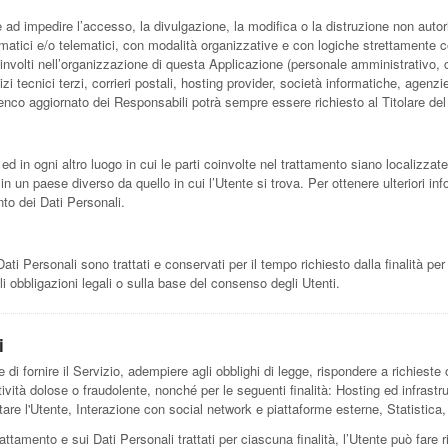
e ad impedire l’accesso, la divulgazione, la modifica o la distruzione non autor
atici e/o telematici, con modalità organizzative e con logiche strettamente corre
oinvolti nell’organizzazione di questa Applicazione (personale amministrativo, 
izi tecnici terzi, corrieri postali, hosting provider, società informatiche, age
lenco aggiornato dei Responsabili potrà sempre essere richiesto al Titolare de
ed in ogni altro luogo in cui le parti coinvolte nel trattamento siano localizzate.
 in un paese diverso da quello in cui l’Utente si trova. Per ottenere ulteriori i
nto dei Dati Personali.
 Personali sono trattati e conservati per il tempo richiesto dalla finalità per
i obbligazioni legali o sulla base del consenso degli Utenti.
i
 di fornire il Servizio, adempiere agli obblighi di legge, rispondere a richieste o 
 attività dolose o fraudolente, nonché per le seguenti finalità: Hosting ed infras
re l'Utente, Interazione con social network e piattaforme esterne, Statistica,
rattamento e sui Dati Personali trattati per ciascuna finalità, l’Utente può fare 