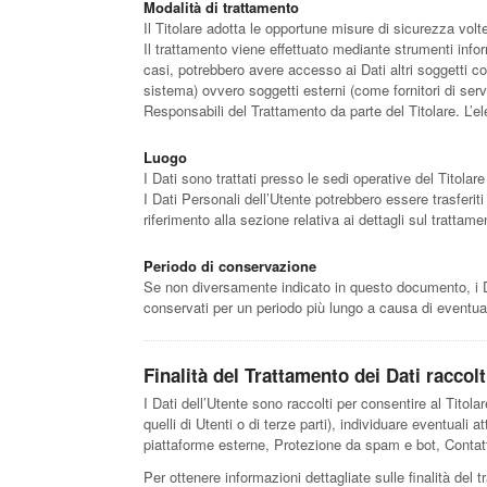
Modalità di trattamento
Il Titolare adotta le opportune misure di sicurezza volt
Il trattamento viene effettuato mediante strumenti inform
casi, potrebbero avere accesso ai Dati altri soggetti c
sistema) ovvero soggetti esterni (come fornitori di serv
Responsabili del Trattamento da parte del Titolare. L’e
Luogo
I Dati sono trattati presso le sedi operative del Titolare 
I Dati Personali dell’Utente potrebbero essere trasferiti
riferimento alla sezione relativa ai dettagli sul trattame
Periodo di conservazione
Se non diversamente indicato in questo documento, i Dati
conservati per un periodo più lungo a causa di eventual
Finalità del Trattamento dei Dati raccolt
I Dati dell’Utente sono raccolti per consentire al Titolare
quelli di Utenti o di terze parti), individuare eventuali
piattaforme esterne, Protezione da spam e bot, Contatta
Per ottenere informazioni dettagliate sulle finalità del t