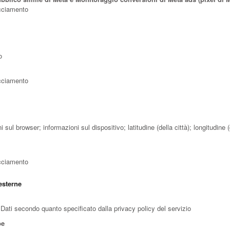
acciamento
o
acciamento
ni sul browser; informazioni sul dispositivo; latitudine (della città); longitudine 
acciamento
esterne
di Dati secondo quanto specificato dalla privacy policy del servizio
be