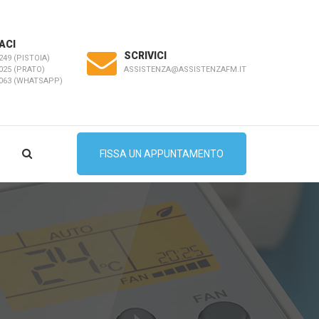
ACI
SCRIVICI
249 (PISTOIA)
ASSISTENZA@ASSISTENZAFM.IT
025 (PRATO)
5063 (WHATSAPP)
FISSA UN APPUNTAMENTO