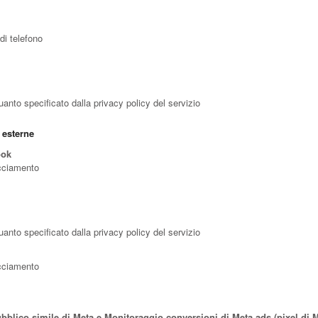
i telefono
uanto specificato dalla privacy policy del servizio
 esterne
ook
acciamento
uanto specificato dalla privacy policy del servizio
acciamento
blico simile di Meta e Monitoraggio conversioni di Meta ads (pixel di M