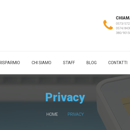
CHIAM
0573/572
0574/843
380/901
RISPARMIO
CHI SIAMO
STAFF
BLOG
CONTATTI
Privacy
HOME
PRIVACY