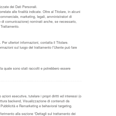
izzate dei Dati Personali.
late alle finalità indicate. Oltre al Titolare, in alcuni
commerciale, marketing, legali, amministratori di
nzie di comunicazione) nominati anche, se necessario,
l Trattamento.
 Per ulteriori informazioni, contatta il Titolare.
nformazioni sul luogo del trattamento l’Utente può fare
 la quale sono stati raccolti e potrebbero essere
azioni esecutive, tutelare i propri diritti ed interessi (o
truttura backend, Visualizzazione di contenuti da
 Pubblicità e Remarketing e behavioral targeting.
riferimento alla sezione “Dettagli sul trattamento dei