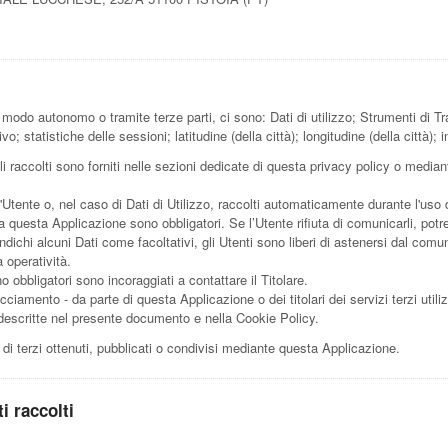
in modo autonomo o tramite terze parti, ci sono: Dati di utilizzo; Strumenti d
vo; statistiche delle sessioni; latitudine (della città); longitudine (della città);
 raccolti sono forniti nelle sezioni dedicate di questa privacy policy o mediante
'Utente o, nel caso di Dati di Utilizzo, raccolti automaticamente durante l'uso
 da questa Applicazione sono obbligatori. Se l’Utente rifiuta di comunicarli, p
indichi alcuni Dati come facoltativi, gli Utenti sono liberi di astenersi dal com
 operatività.
 obbligatori sono incoraggiati a contattare il Titolare.
acciamento - da parte di questa Applicazione o dei titolari dei servizi terzi utiliz
ità descritte nel presente documento e nella Cookie Policy.
di terzi ottenuti, pubblicati o condivisi mediante questa Applicazione.
i raccolti