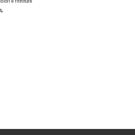
lori e rifiniture
%