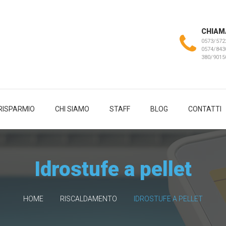
CHIAM
0573/572
0574/843
380/901
RISPARMIO
CHI SIAMO
STAFF
BLOG
CONTATTI
Idrostufe a pellet
HOME
RISCALDAMENTO
IDROSTUFE A PELLET