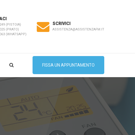
ACI
SCRIVICI
249 (PISTOIA)
ASSISTENZA@ASSISTENZAFM.IT
025 (PRATO)
5063 (WHATSAPP)
FISSA UN APPUNTAMENTO