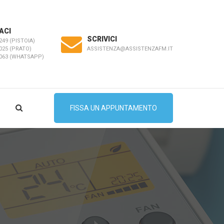
ACI
SCRIVICI
249 (PISTOIA)
ASSISTENZA@ASSISTENZAFM.IT
025 (PRATO)
5063 (WHATSAPP)
FISSA UN APPUNTAMENTO