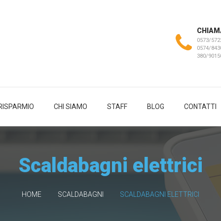
CHIAM
0573/572
0574/843
380/901
RISPARMIO
CHI SIAMO
STAFF
BLOG
CONTATTI
Scaldabagni elettrici
HOME
SCALDABAGNI
SCALDABAGNI ELETTRICI