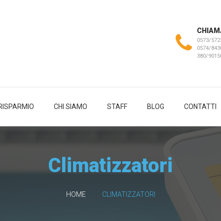
CHIAM
0573/572
0574/843
380/901
RISPARMIO
CHI SIAMO
STAFF
BLOG
CONTATTI
Climatizzatori
HOME
CLIMATIZZATORI