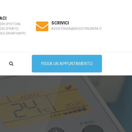
ACI
SCRIVICI
249 (PISTOIA)
ASSISTENZA@ASSISTENZAFM.IT
025 (PRATO)
5063 (WHATSAPP)
FISSA UN APPUNTAMENTO