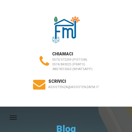
CHIAMACI
0573/572249 (PISTOIA)
0574/843025 (PRATO)
380/9015063 (WHATSAPP)
SCRIVICI
ASSISTENZA@ASSISTENZAFM.IT
Blog